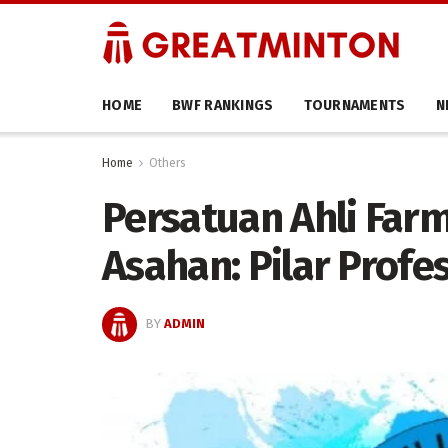
HOME
BWF RANKINGS
TOURNAMENTS
N
Home
Others
Persatuan Ahli Farm
Asahan: Pilar Profe
BY
ADMIN