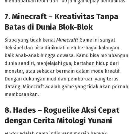
mendapatkan lebih dari 100 jam gameplay berkualitas.
7. Minecraft – Kreativitas Tanpa
Batas di Dunia Blok-Blok
Siapa yang tidak kenal
Minecraft
? Game ini sangat
fleksibel dan bisa dinikmati oleh berbagai kalangan,
baik anak-anak hingga dewasa. Kamu bisa membangun
dunia sendiri, menjelajahi gua, bertahan hidup dari
monster, atau sekadar bermain dalam mode kreatif.
Dengan dukungan mod dan pembaruan yang terus
datang, Minecraft adalah game yang tidak akan pernah
membosankan.
8. Hades – Roguelike Aksi Cepat
dengan Cerita Mitologi Yunani
Hades
adalah game indie yang meraih banyak