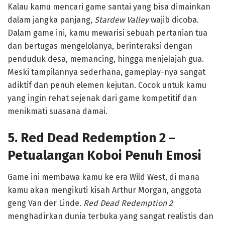
Kalau kamu mencari game santai yang bisa dimainkan
dalam jangka panjang,
Stardew Valley
wajib dicoba.
Dalam game ini, kamu mewarisi sebuah pertanian tua
dan bertugas mengelolanya, berinteraksi dengan
penduduk desa, memancing, hingga menjelajah gua.
Meski tampilannya sederhana, gameplay-nya sangat
adiktif dan penuh elemen kejutan. Cocok untuk kamu
yang ingin rehat sejenak dari game kompetitif dan
menikmati suasana damai.
5. Red Dead Redemption 2 –
Petualangan Koboi Penuh Emosi
Game ini membawa kamu ke era Wild West, di mana
kamu akan mengikuti kisah Arthur Morgan, anggota
geng Van der Linde.
Red Dead Redemption 2
menghadirkan dunia terbuka yang sangat realistis dan