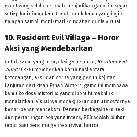
event yang selalu berubah menjadikan game ini segar
setiap kali dimainkan. Cocok untuk kamu yang ingin
balapan sambil menikmati keindahan dunia virtual.
10. Resident Evil Village – Horor
Aksi yang Mendebarkan
Untuk kamu yang menyukai game horor,
Resident Evil
Village
(RE8) memberikan kombinasi antara
ketegangan, aksi, dan cerita yang penuh kejutan.
Lanjutan dari kisah Ethan Winters, game ini membawa
kamu ke desa misterius yang dipenuhi makhluk
menakutkan. Visualnya menakjubkan dan atmosfernya
benar-benar mencekam. Dengan berbagai teka-teki
dan pertarungan bos yang intens, RE8 adalah pilihan
tepat bagi pencinta genre survival horror.