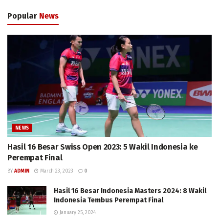
Popular
News
NEWS
Hasil 16 Besar Swiss Open 2023: 5 Wakil Indonesia ke
Perempat Final
BY
ADMIN
March 23, 2023
0
Hasil 16 Besar Indonesia Masters 2024: 8 Wakil
Indonesia Tembus Perempat Final
January 25, 2024