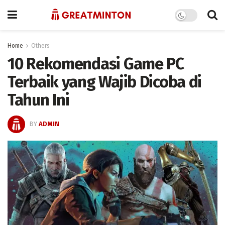
Home
Others
10 Rekomendasi Game PC
Terbaik yang Wajib Dicoba di
Tahun Ini
BY
ADMIN